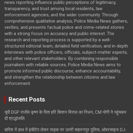
news reporting influence public perceptions of legitimacy,
transparency, and trust among local residents, law
enforcement agencies, and the wider community. Through
comprehensive qualitative analysis, Police Media News gathers,
verifies, and presents factual police and crime-related stories
with a strong focus on accuracy and public interest. The
research and reporting process is supported by a well-
structured editorial team, detailed field verification, and in-depth
interviews with police officers, officials, subject-matter experts,
and other relevant stakeholders. By combining responsible
journalism with reliable sources, Police Media News aims to
promote informed public discourse, enhance accountability,
and strengthen the relationship between citizens and law
enforcement.
Recent Posts
यूपी DGP राजीव कृष्ण के पिता हरि किशन मित्तल का निधन, CM योगी ने पहुंचकर
दी श्रद्धांजलि
बारिश में हाथ में इंचीटेप लेकर सड़क पर उतरी सहारनपुर पुलिस, ओवरसाइज DJ-