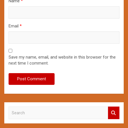
Name
*
Email
*
Save my name, email, and website in this browser for the
next time I comment.
S
e
a
r