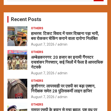
a
r
c
Recent Posts
h
OTHERS
हाथरस: टिकट विवाद में पावर दिखाना पड़ा भारी,
बस रोककर चेकिंग कराने वाला दारोगा निलंबित
August 7, 2026
admin
OTHERS
अम्बेडकरनगर: 20 हजार का इनामी गैंगस्टर
दयाशंकर गिरफ्तार, कई जिलों में फैला है आपराधिक
नेटवर्क
August 7, 2026
admin
OTHERS
कुशीनगर: लापरवाही पर एसपी का बड़ा एक्शन,
निरीक्षक समेत 28 पुलिसकर्मी लाइन हाजिर
August 7, 2026
admin
OTHERS
रामपुर एसपी के बयान से मचा बवाल, पशु वध पर