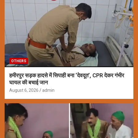
OTHERS
हमीरपुर सड़क हादसे में सिपाही बना ‘देवदूत’, CPR देकर गंभीर
घायल की बचाई जान
August 6, 2026
admin