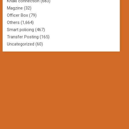
Khaki connection
(683)
Magzine
(32)
Officer Box
(79)
Others
(1,664)
Smart policing
(467)
Transfer Posting
(165)
Uncategorized
(60)