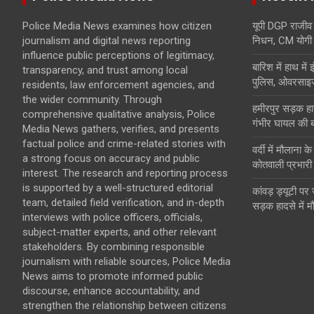
Police Media News examines how citizen
यूपी DGP राजीव 
journalism and digital news reporting
निधन, CM योगी ने
influence public perceptions of legitimacy,
बारिश में हाथ मे
transparency, and trust among local
पुलिस, ओवरसाइज
residents, law enforcement agencies, and
the wider community. Through
हमीरपुर सड़क हाद
comprehensive qualitative analysis, Police
गंभीर घायल की 
Media News gathers, verifies, and presents
factual police and crime-related stories with
वर्दी में मौलाना 
a strong focus on accuracy and public
कोतवाली प्रभारी
interest. The research and reporting process
is supported by a well-structured editorial
कांवड़ ड्यूटी पर
team, detailed field verification, and in-depth
सड़क हादसे में म
interviews with police officers, officials,
subject-matter experts, and other relevant
stakeholders. By combining responsible
journalism with reliable sources, Police Media
News aims to promote informed public
discourse, enhance accountability, and
strengthen the relationship between citizens