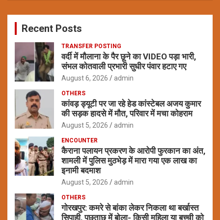
r
c
Recent Posts
h
TRANSFER POSTING
वर्दी में मौलाना के पैर छूने का VIDEO पड़ा भारी,
संभल कोतवाली प्रभारी सुधीर पंवार हटाए गए
August 6, 2026
admin
OTHERS
कांवड़ ड्यूटी पर जा रहे हेड कांस्टेबल अजय कुमार
की सड़क हादसे में मौत, परिवार में मचा कोहराम
August 5, 2026
admin
ENCOUNTER
कैराना पलायन प्रकरण के आरोपी फुरकान का अंत,
शामली में पुलिस मुठभेड़ में मारा गया एक लाख का
इनामी बदमाश
August 5, 2026
admin
OTHERS
गोरखपुर: कमरे से बांका लेकर निकला था बर्खास्त
सिपाही, पूछताछ में बोला- किसी महिला या बच्ची को