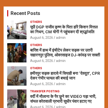
r
c
Recent Posts
h
OTHERS
यूपी DGP राजीव कृष्ण के पिता हरि किशन मित्तल
का निधन, CM योगी ने पहुंचकर दी श्रद्धांजलि
August 6, 2026
admin
OTHERS
बारिश में हाथ में इंचीटेप लेकर सड़क पर उतरी
सहारनपुर पुलिस, ओवरसाइज DJ-कांवड़ पर सख्ती
August 6, 2026
admin
OTHERS
हमीरपुर सड़क हादसे में सिपाही बना ‘देवदूत’, CPR
देकर गंभीर घायल की बचाई जान
August 6, 2026
admin
TRANSFER POSTING
वर्दी में मौलाना के पैर छूने का VIDEO पड़ा भारी,
संभल कोतवाली प्रभारी सुधीर पंवार हटाए गए
August 6, 2026
admin