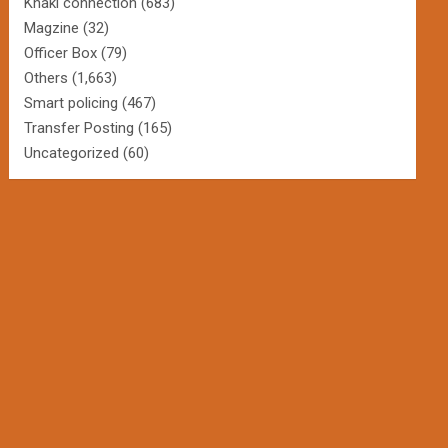
Khaki connection
(683)
Magzine
(32)
Officer Box
(79)
Others
(1,663)
Smart policing
(467)
Transfer Posting
(165)
Uncategorized
(60)