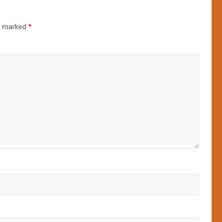
re marked
*