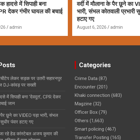
क हादसे में सिपाही बना
वर्दी में मौलाना के पैर छूने का
CPR देकर गंभीर घायल की बचाई
भारी, संभल कोतवाली प्रभारी सु
हटाए गए
026
admin
August 6, 2026
admin
Posts
Categories
ं इंचीटेप लेकर सड़क पर उतरी सहारनपुर
Crime Data
(87)
 DJ-कांवड़ पर सख्ती
Encounter
(201)
Khaki connection
(683)
से में सिपाही बना ‘देवदूत’, CPR देकर
बचाई जान
Magzine
(32)
Officer Box
(79)
के पैर छूने का VIDEO पड़ा भारी, संभल
Others
(1,663)
 सुधीर पंवार हटाए गए
Smart policing
(467)
 जा रहे हेड कांस्टेबल अजय कुमार की
Transfer Posting
(165)