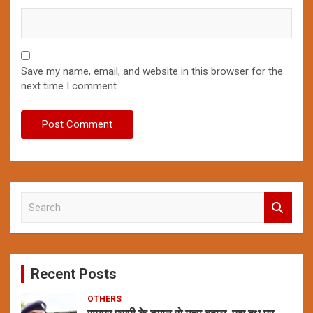
Save my name, email, and website in this browser for the
next time I comment.
S
e
a
r
c
Recent Posts
h
OTHERS