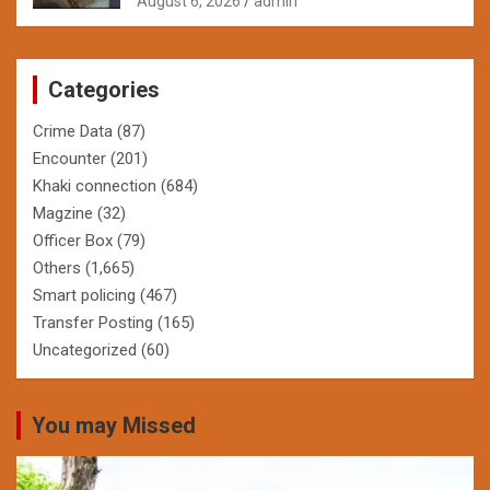
August 6, 2026
admin
Categories
Crime Data
(87)
Encounter
(201)
Khaki connection
(684)
Magzine
(32)
Officer Box
(79)
Others
(1,665)
Smart policing
(467)
Transfer Posting
(165)
Uncategorized
(60)
You may Missed