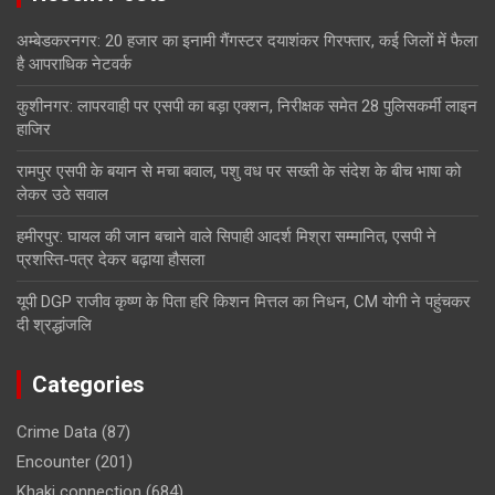
अम्बेडकरनगर: 20 हजार का इनामी गैंगस्टर दयाशंकर गिरफ्तार, कई जिलों में फैला
है आपराधिक नेटवर्क
कुशीनगर: लापरवाही पर एसपी का बड़ा एक्शन, निरीक्षक समेत 28 पुलिसकर्मी लाइन
हाजिर
रामपुर एसपी के बयान से मचा बवाल, पशु वध पर सख्ती के संदेश के बीच भाषा को
लेकर उठे सवाल
हमीरपुर: घायल की जान बचाने वाले सिपाही आदर्श मिश्रा सम्मानित, एसपी ने
प्रशस्ति-पत्र देकर बढ़ाया हौसला
यूपी DGP राजीव कृष्ण के पिता हरि किशन मित्तल का निधन, CM योगी ने पहुंचकर
दी श्रद्धांजलि
Categories
Crime Data
(87)
Encounter
(201)
Khaki connection
(684)