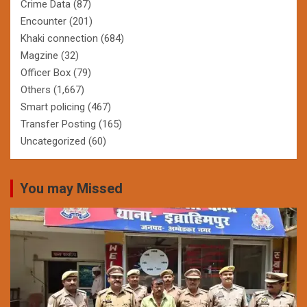
Crime Data
(87)
Encounter
(201)
Khaki connection
(684)
Magzine
(32)
Officer Box
(79)
Others
(1,667)
Smart policing
(467)
Transfer Posting
(165)
Uncategorized
(60)
You may Missed