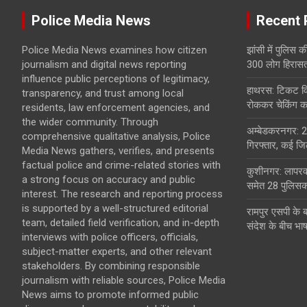
Police Media News
Recent 
Police Media News examines how citizen
झांसी में पुलिस क
journalism and digital news reporting
300 लोग हिरासत 
influence public perceptions of legitimacy,
हाथरस: टिकट विव
transparency, and trust among local
रोककर चेकिंग कर
residents, law enforcement agencies, and
the wider community. Through
अम्बेडकरनगर: 2
comprehensive qualitative analysis, Police
गिरफ्तार, कई जिल
Media News gathers, verifies, and presents
factual police and crime-related stories with
कुशीनगर: लापरवा
a strong focus on accuracy and public
समेत 28 पुलिसकर
interest. The research and reporting process
is supported by a well-structured editorial
रामपुर एसपी के 
team, detailed field verification, and in-depth
संदेश के बीच भा
interviews with police officers, officials,
subject-matter experts, and other relevant
stakeholders. By combining responsible
journalism with reliable sources, Police Media
News aims to promote informed public