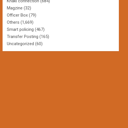
Khaki connection
(684)
Magzine
(32)
Officer Box
(79)
Others
(1,669)
Smart policing
(467)
Transfer Posting
(165)
Uncategorized
(60)