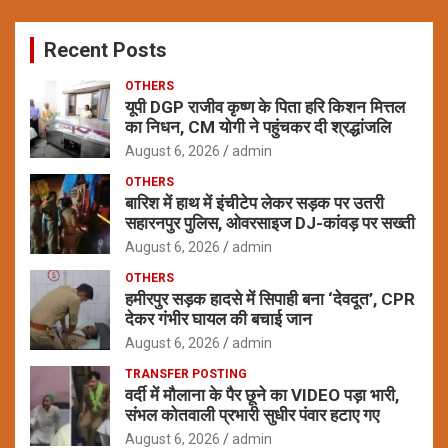
r
c
Recent Posts
h
OTHERS
यूपी DGP राजीव कृष्ण के पिता हरि किशन मित्तल
का निधन, CM योगी ने पहुंचकर दी श्रद्धांजलि
August 6, 2026
admin
OTHERS
बारिश में हाथ में इंचीटेप लेकर सड़क पर उतरी
सहारनपुर पुलिस, ओवरसाइज DJ-कांवड़ पर सख्ती
August 6, 2026
admin
OTHERS
हमीरपुर सड़क हादसे में सिपाही बना ‘देवदूत’, CPR
देकर गंभीर घायल की बचाई जान
August 6, 2026
admin
TRANSFER POSTING
वर्दी में मौलाना के पैर छूने का VIDEO पड़ा भारी,
संभल कोतवाली प्रभारी सुधीर पंवार हटाए गए
August 6, 2026
admin