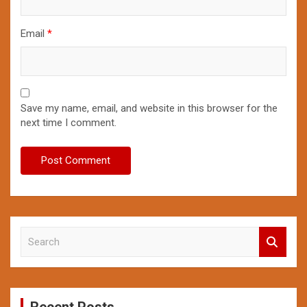
Email
*
Save my name, email, and website in this browser for the
next time I comment.
S
e
a
r
c
Recent Posts
h