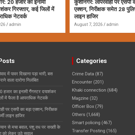
गर: 20 हजार का इनामी
कुशीनगर: लापरवाही पर एसपी क
ाशंकर गिरफ्तार, कई जिलों में
एक्शन, निरीक्षक समेत 28 पुलि
राधिक नेटवर्क
लाइन हाजिर
026
admin
August 7, 2026
admin
Posts
Categories
ाद में पावर दिखाना पड़ा भारी, बस
Crime Data
(87)
ाने वाला दारोगा निलंबित
Encounter
(201)
Khaki connection
(684)
0 हजार का इनामी गैंगस्टर दयाशंकर
ों में फैला है आपराधिक नेटवर्क
Magzine
(32)
Officer Box
(79)
ही पर एसपी का बड़ा एक्शन, निरीक्षक
Others
(1,668)
्मी लाइन हाजिर
Smart policing
(467)
बयान से मचा बवाल, पशु वध पर सख्ती के
Transfer Posting
(165)
षा को लेकर उठे सवाल