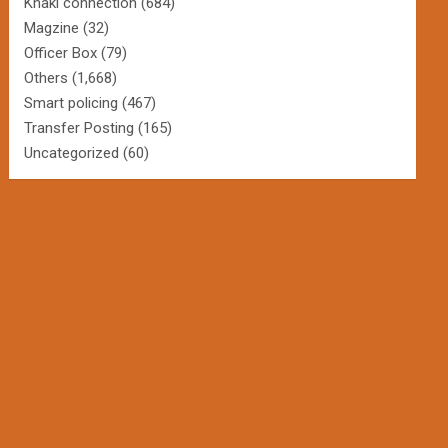
Khaki connection
(684)
Magzine
(32)
Officer Box
(79)
Others
(1,668)
Smart policing
(467)
Transfer Posting
(165)
Uncategorized
(60)