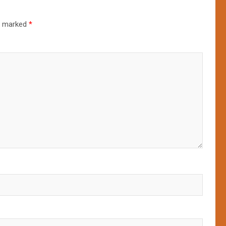
re marked
*