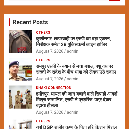
a
r
c
Recent Posts
h
OTHERS
कुशीनगर: लापरवाही पर एसपी का बड़ा एक्शन,
निरीक्षक समेत 28 पुलिसकर्मी लाइन हाजिर
August 7, 2026
admin
OTHERS
रामपुर एसपी के बयान से मचा बवाल, पशु वध पर
सख्ती के संदेश के बीच भाषा को लेकर उठे सवाल
August 7, 2026
admin
KHAKI CONNECTION
हमीरपुर: घायल की जान बचाने वाले सिपाही आदर्श
मिश्रा सम्मानित, एसपी ने प्रशस्ति-पत्र देकर
बढ़ाया हौसला
August 7, 2026
admin
OTHERS
यूपी DGP राजीव कृष्ण के पिता हरि किशन मित्तल