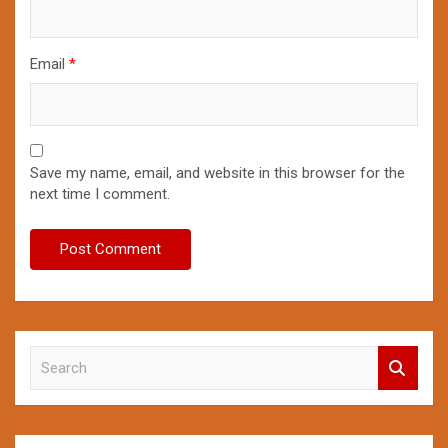
Email
*
Save my name, email, and website in this browser for the
next time I comment.
S
e
a
r
c