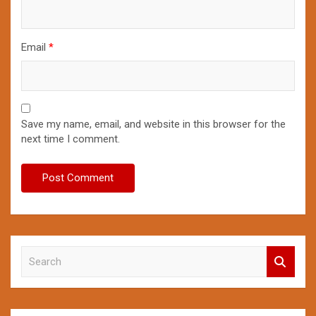
Email
*
Save my name, email, and website in this browser for the
next time I comment.
S
e
a
r
c