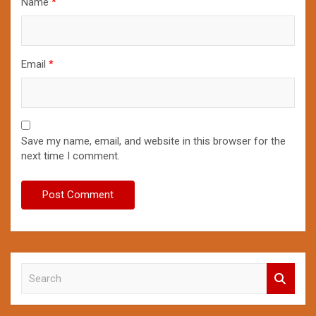
Name
*
Email
*
Save my name, email, and website in this browser for the
next time I comment.
S
e
a
r