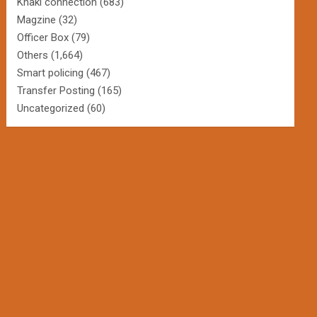
Khaki connection
(683)
Magzine
(32)
Officer Box
(79)
Others
(1,664)
Smart policing
(467)
Transfer Posting
(165)
Uncategorized
(60)