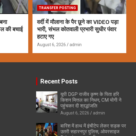
TRANSFER POSTING
 बना
वर्दी में मौलाना के पैर छूने का VIDEO पड़ा
ायल की बचाई
भारी, संभल कोतवाली प्रभारी सुधीर पंवार
हटाए गए
August 6, 2026
admin
Recent Posts
यूपी DGP राजीव कृष्ण के पिता हरि
किशन मित्तल का निधन, CM योगी ने
पहुंचकर दी श्रद्धांजलि
August 6, 2026
admin
बारिश में हाथ में इंचीटेप लेकर सड़क पर
उतरी सहारनपुर पुलिस, ओवरसाइज