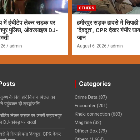
OTHERS
ाथ में इंचीटेप लेकर सड़क पर
हमीरपुर सड़क हादसे में सिपाही
नपुर पुलिस, ओवरसाइज DJ-
‘देवदूत’, CPR देकर गंभीर घ
ख्ती
जान
026
admin
August 6, 2026
admin
Posts
Categories
कृष्ण के पिता हरि किशन मित्तल का
Crime Data
(87)
 पहुंचकर दी श्रद्धांजलि
Encounter
(201)
Khaki connection
(683)
ं इंचीटेप लेकर सड़क पर उतरी सहारनपुर
 DJ-कांवड़ पर सख्ती
Magzine
(32)
Officer Box
(79)
से में सिपाही बना ‘देवदूत’, CPR देकर
Others
(1,664)