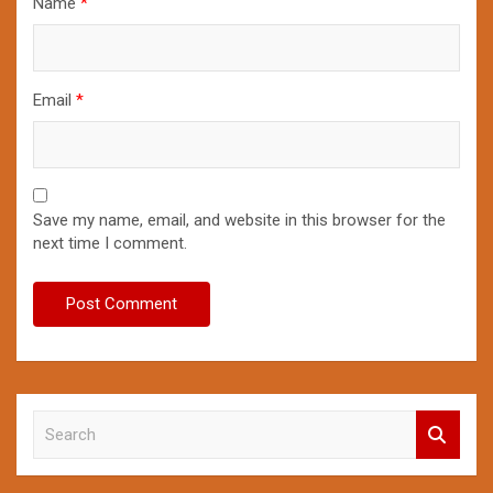
Name
*
Email
*
Save my name, email, and website in this browser for the
next time I comment.
S
e
a
r