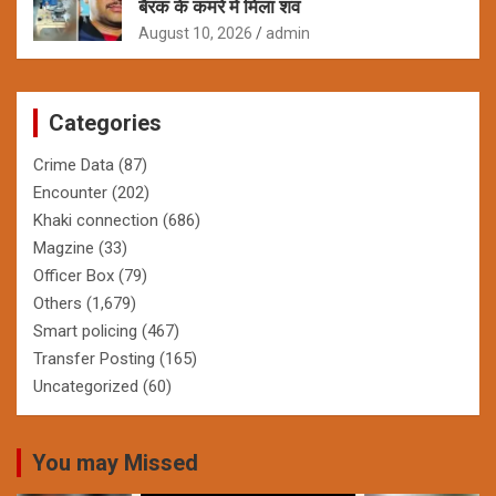
बैरक के कमरे में मिला शव
August 10, 2026
admin
Categories
Crime Data
(87)
Encounter
(202)
Khaki connection
(686)
Magzine
(33)
Officer Box
(79)
Others
(1,679)
Smart policing
(467)
Transfer Posting
(165)
Uncategorized
(60)
You may Missed