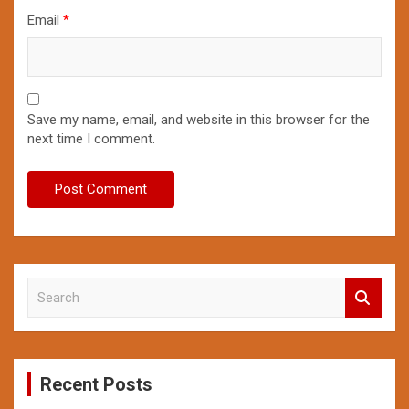
Email
*
Save my name, email, and website in this browser for the
next time I comment.
S
e
a
r
c
Recent Posts
h