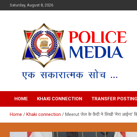
Skip
Saturday, August 8, 2026
to
content
Police Media News
HOME
KHAKI CONNECTION
TRANSFER POSTIN
Home
Khaki connection
Meerut जेल के कैदी ने लिखी ‘मेरा आईना’ 