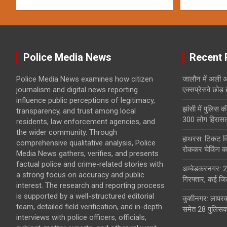
Police Media News
Recent 
Police Media News examines how citizen
जालौन में अली अ
journalism and digital news reporting
एक्सप्रेसवे छोड़
influence public perceptions of legitimacy,
झांसी में पुलिस क
transparency, and trust among local
300 लोग हिरासत 
residents, law enforcement agencies, and
the wider community. Through
हाथरस: टिकट विव
comprehensive qualitative analysis, Police
रोककर चेकिंग कर
Media News gathers, verifies, and presents
factual police and crime-related stories with
अम्बेडकरनगर: 2
a strong focus on accuracy and public
गिरफ्तार, कई जिल
interest. The research and reporting process
is supported by a well-structured editorial
कुशीनगर: लापरवा
team, detailed field verification, and in-depth
समेत 28 पुलिसकर
interviews with police officers, officials,