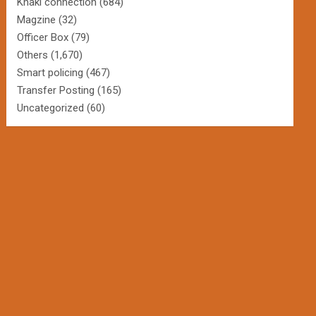
Khaki connection
(684)
Magzine
(32)
Officer Box
(79)
Others
(1,670)
Smart policing
(467)
Transfer Posting
(165)
Uncategorized
(60)