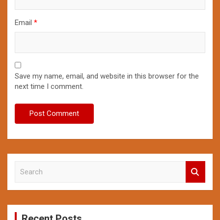
Email
*
Save my name, email, and website in this browser for the
next time I comment.
S
e
a
r
c
Recent Posts
h