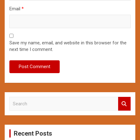
Email
*
Save my name, email, and website in this browser for the
next time I comment.
S
e
a
r
c
Recent Posts
h