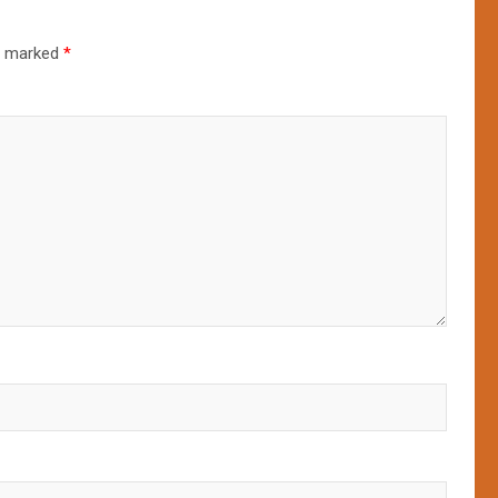
re marked
*