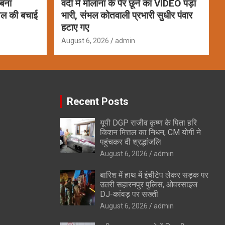
 बना
वर्दी में मौलाना के पैर छूने का VIDEO पड़ा
ायल की बचाई
भारी, संभल कोतवाली प्रभारी सुधीर पंवार
हटाए गए
August 6, 2026
admin
Recent Posts
यूपी DGP राजीव कृष्ण के पिता हरि
किशन मित्तल का निधन, CM योगी ने
पहुंचकर दी श्रद्धांजलि
August 6, 2026
admin
बारिश में हाथ में इंचीटेप लेकर सड़क पर
उतरी सहारनपुर पुलिस, ओवरसाइज
DJ-कांवड़ पर सख्ती
August 6, 2026
admin