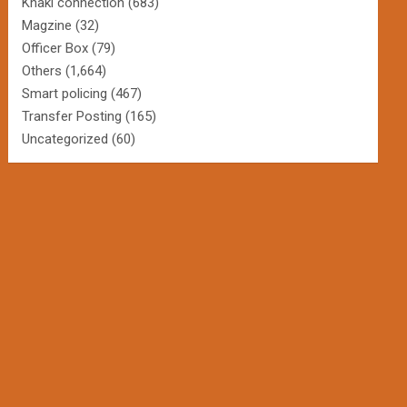
Khaki connection
(683)
Magzine
(32)
Officer Box
(79)
Others
(1,664)
Smart policing
(467)
Transfer Posting
(165)
Uncategorized
(60)