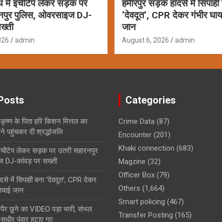
ाथ में इंचीटेप लेकर सड़क पर
हमीरपुर सड़क हादसे में सिपाही
नपुर पुलिस, ओवरसाइज DJ-
‘देवदूत’, CPR देकर गंभीर घ
ख्ती
जान
026
admin
August 6, 2026
admin
Posts
Categories
कृष्ण के पिता हरि किशन मित्तल का
Crime Data
(87)
 पहुंचकर दी श्रद्धांजलि
Encounter
(201)
Khaki connection
(683)
ं इंचीटेप लेकर सड़क पर उतरी सहारनपुर
 DJ-कांवड़ पर सख्ती
Magzine
(32)
Officer Box
(79)
से में सिपाही बना ‘देवदूत’, CPR देकर
Others
(1,664)
बचाई जान
Smart policing
(467)
के पैर छूने का VIDEO पड़ा भारी, संभल
Transfer Posting
(165)
 सुधीर पंवार हटाए गए