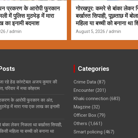
यन प्रकरण के आरोपी फुरकान
गोरखपुर: कमरे से बांका लेकर
ी में पुलिस मुठभेड़ में मारा
बर्खास्त सिपाही, पूछताछ में बो
ख का इनामी बदमाश
महिला या बच्ची को बनाना था 
026
admin
August 5, 2026
admin
Posts
Categories
 जा रहे हेड कांस्टेबल अजय कुमार की
Crime Data
(87)
ौत, परिवार में मचा कोहराम
Encounter
(201)
Khaki connection
(683)
्रकरण के आरोपी फुरकान का अंत,
मुठभेड़ में मारा गया एक लाख का इनामी
Magzine
(32)
Officer Box
(79)
Others
(1,661)
 बांका लेकर निकला था बर्खास्त सिपाही,
 किसी महिला या बच्ची को बनाना था
Smart policing
(467)