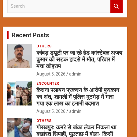
S
e
a
r
c
Recent Posts
h
OTHERS
कांवड़ ड्यूटी पर जा रहे हेड कांस्टेबल अजय
कुमार की सड़क हादसे में मौत, परिवार में
मचा कोहराम
August 5, 2026
admin
ENCOUNTER
कैराना पलायन प्रकरण के आरोपी फुरकान
का अंत, शामली में पुलिस मुठभेड़ में मारा
गया एक लाख का इनामी बदमाश
August 5, 2026
admin
OTHERS
गोरखपुर: कमरे से बांका लेकर निकला था
बर्खास्त सिपाही, पूछताछ में बोला- किसी