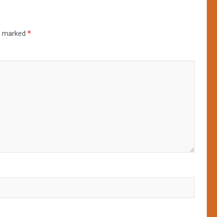
re marked
*