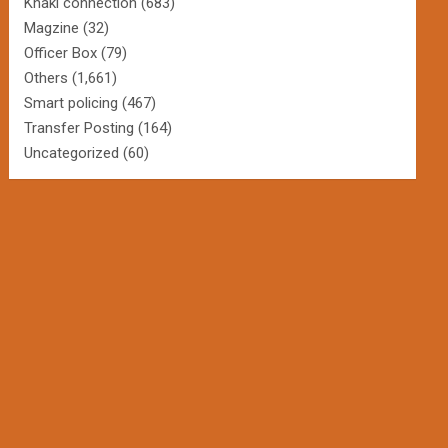
Khaki connection
(683)
Magzine
(32)
Officer Box
(79)
Others
(1,661)
Smart policing
(467)
Transfer Posting
(164)
Uncategorized
(60)