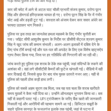
गाड़ी सीधी पुलिस टीम की ओर मोड़ दी।
कार की चपेट में आने से अटल घाट चौकी प्रभारी संजय कुमार, दरोगा पूरन
सिंह और होमगार्ड हरिप्रकाश घायल हो गए। दरोगा पूरन सिंह के पैर में गंभीर
चोट आई और हड्डी टूट गई। वारदात को अंजाम देकर कार सवार अंधेरे का
फायदा उठाकर भाग निकले।
पुलिस पर इस तरह का जानलेवा हमला महकमे के लिए गंभीर चुनौती बन
गया। जॉइंट सीपी आशुतोष कुमार के निर्देश पर डीसीपी सेंट्रल श्रवण कुमार
सिंह ने खुद जांच की कमान संभाली। अलग-अलग इलाकों में दबिश देने के
लिए पांच टीमें बनाई गईं और पल-पल की अपडेट के लिए एक विशेष व्हाट्सऐप
ग्रुप तैयार किया गया, जिस पर हर गतिविधि की निगरानी की जा रही थी।
जांच करते हुए पुलिस एक शराब के ठेके तक पहुंची, जहां संदिग्धों के रुकने की
आशंका थी। वहां लगे सीसीटीवी कैमरों की फुटेज खंगाली गई। वीडियो में वही
कार दिखाई दी, जिससे कुछ देर बाद पांच युवक उतरते नजर आए। यही से
पुलिस को पहली ठोस कड़ी हाथ लगी।
पुलिस को सबसे अहम सुराग तब मिला, जब यह पता चला कि शराब खरीदते
समय युवकों ने कैश नहीं दिया था। उन्होंने ऑनलाइन भुगतान किया था। बस
यहीं से कहानी पलट गई। UPI ट्रांजैक्शन के जरिए बैंक खाते की जानकारी
निकाली गई और आरोपियों की पहचान सामने आ गई। डिजिटल सबूतों के
सहारे पुलिस कानपुर के फजलगंज इलाके तक पहुंची, जहां से घटना में