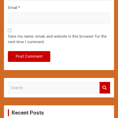
Email
*
Save my name, email, and website in this browser for the
next time I comment.
S
e
a
r
c
Recent Posts
h