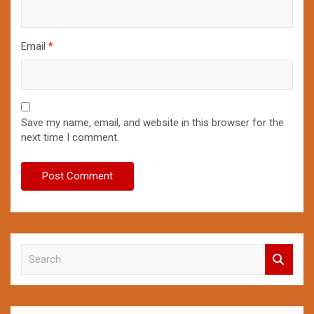
Email
*
Save my name, email, and website in this browser for the
next time I comment.
S
e
a
r
c