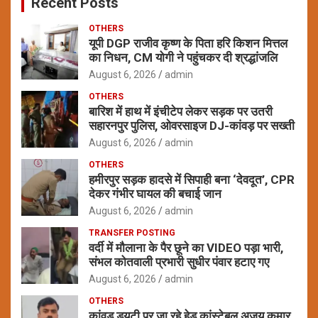
Recent Posts
h
OTHERS
यूपी DGP राजीव कृष्ण के पिता हरि किशन मित्तल
का निधन, CM योगी ने पहुंचकर दी श्रद्धांजलि
August 6, 2026
admin
OTHERS
बारिश में हाथ में इंचीटेप लेकर सड़क पर उतरी
सहारनपुर पुलिस, ओवरसाइज DJ-कांवड़ पर सख्ती
August 6, 2026
admin
OTHERS
हमीरपुर सड़क हादसे में सिपाही बना ‘देवदूत’, CPR
देकर गंभीर घायल की बचाई जान
August 6, 2026
admin
TRANSFER POSTING
वर्दी में मौलाना के पैर छूने का VIDEO पड़ा भारी,
संभल कोतवाली प्रभारी सुधीर पंवार हटाए गए
August 6, 2026
admin
OTHERS
कांवड़ ड्यूटी पर जा रहे हेड कांस्टेबल अजय कुमार