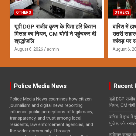
OTHERS
OTHERS
यूपी DGP राजीव कृष्ण के पिता हरि किशन
बारिश में ह
मित्तल का निधन, CM योगी ने पहुंचकर दी
उतरी सहार
श्रद्धांजलि
कांवड़ पर स
August 6, 2026
admin
August 6, 2
Police Media News
Recent 
Police Media News examines how citizen
यूपी DGP राजीव 
journalism and digital news reporting
निधन, CM योगी ने
influence public perceptions of legitimacy,
बारिश में हाथ मे
transparency, and trust among local
पुलिस, ओवरसाइज
residents, law enforcement agencies, and
the wider community. Through
हमीरपुर सड़क हाद