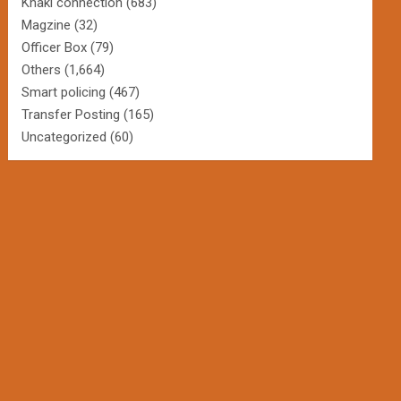
Khaki connection
(683)
Magzine
(32)
Officer Box
(79)
Others
(1,664)
Smart policing
(467)
Transfer Posting
(165)
Uncategorized
(60)