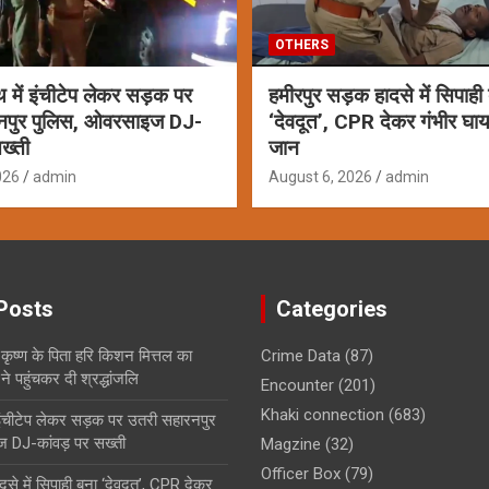
OTHERS
ाथ में इंचीटेप लेकर सड़क पर
हमीरपुर सड़क हादसे में सिपाही
नपुर पुलिस, ओवरसाइज DJ-
‘देवदूत’, CPR देकर गंभीर घ
ख्ती
जान
026
admin
August 6, 2026
admin
Posts
Categories
कृष्ण के पिता हरि किशन मित्तल का
Crime Data
(87)
 पहुंचकर दी श्रद्धांजलि
Encounter
(201)
Khaki connection
(683)
ं इंचीटेप लेकर सड़क पर उतरी सहारनपुर
 DJ-कांवड़ पर सख्ती
Magzine
(32)
Officer Box
(79)
से में सिपाही बना ‘देवदूत’, CPR देकर