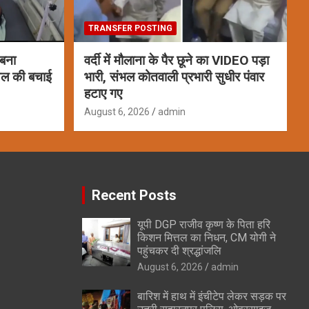
TRANSFER POSTING
 बना
वर्दी में मौलाना के पैर छूने का VIDEO पड़ा
ायल की बचाई
भारी, संभल कोतवाली प्रभारी सुधीर पंवार
हटाए गए
August 6, 2026
admin
Recent Posts
यूपी DGP राजीव कृष्ण के पिता हरि
किशन मित्तल का निधन, CM योगी ने
पहुंचकर दी श्रद्धांजलि
August 6, 2026
admin
बारिश में हाथ में इंचीटेप लेकर सड़क पर