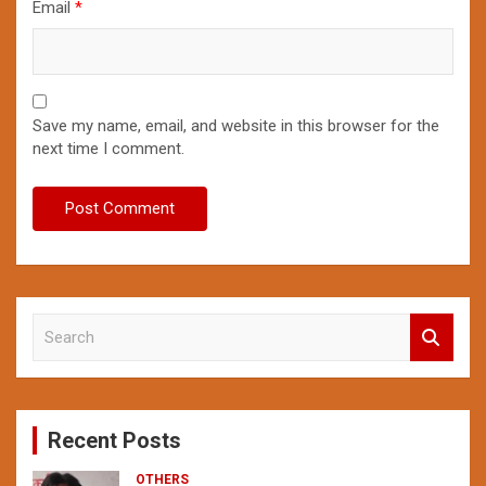
Email
*
Save my name, email, and website in this browser for the
next time I comment.
S
e
a
r
c
Recent Posts
h
OTHERS