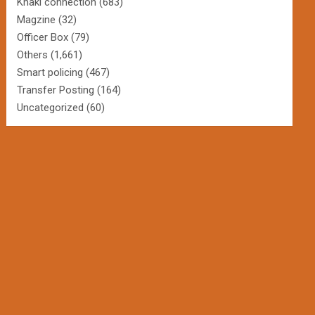
Khaki connection
(683)
Magzine
(32)
Officer Box
(79)
Others
(1,661)
Smart policing
(467)
Transfer Posting
(164)
Uncategorized
(60)