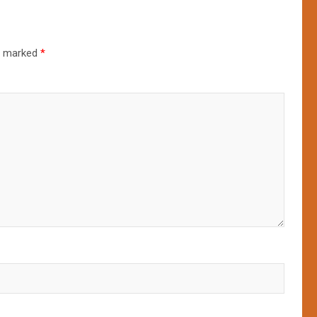
re marked
*