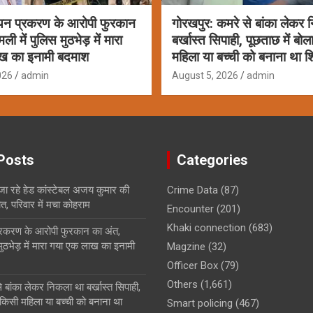
यन प्रकरण के आरोपी फुरकान
गोरखपुर: कमरे से बांका लेकर
ी में पुलिस मुठभेड़ में मारा
बर्खास्त सिपाही, पूछताछ में बो
ख का इनामी बदमाश
महिला या बच्ची को बनाना था 
026
admin
August 5, 2026
admin
Posts
Categories
 जा रहे हेड कांस्टेबल अजय कुमार की
Crime Data
(87)
ौत, परिवार में मचा कोहराम
Encounter
(201)
Khaki connection
(683)
्रकरण के आरोपी फुरकान का अंत,
मुठभेड़ में मारा गया एक लाख का इनामी
Magzine
(32)
Officer Box
(79)
Others
(1,661)
 बांका लेकर निकला था बर्खास्त सिपाही,
 किसी महिला या बच्ची को बनाना था
Smart policing
(467)