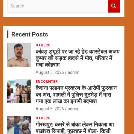
S
e
a
r
c
Recent Posts
h
OTHERS
कांवड़ ड्यूटी पर जा रहे हेड कांस्टेबल अजय
कुमार की सड़क हादसे में मौत, परिवार में
मचा कोहराम
August 5, 2026
admin
ENCOUNTER
कैराना पलायन प्रकरण के आरोपी फुरकान
का अंत, शामली में पुलिस मुठभेड़ में मारा
गया एक लाख का इनामी बदमाश
August 5, 2026
admin
OTHERS
गोरखपुर: कमरे से बांका लेकर निकला था
बर्खास्त सिपाही, पूछताछ में बोला- किसी