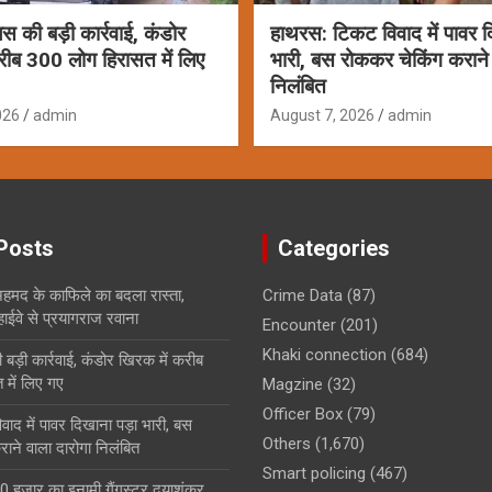
लिस की बड़ी कार्रवाई, कंडोर
हाथरस: टिकट विवाद में पावर द
रीब 300 लोग हिरासत में लिए
भारी, बस रोककर चेकिंग कराने 
निलंबित
026
admin
August 7, 2026
admin
Posts
Categories
हमद के काफिले का बदला रास्ता,
Crime Data
(87)
 हाईवे से प्रयागराज रवाना
Encounter
(201)
Khaki connection
(684)
ी बड़ी कार्रवाई, कंडोर खिरक में करीब
में लिए गए
Magzine
(32)
Officer Box
(79)
ाद में पावर दिखाना पड़ा भारी, बस
Others
(1,670)
ाने वाला दारोगा निलंबित
Smart policing
(467)
0 हजार का इनामी गैंगस्टर दयाशंकर