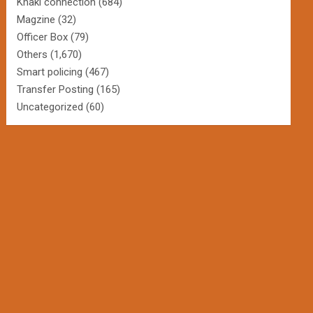
Khaki connection
(684)
Magzine
(32)
Officer Box
(79)
Others
(1,670)
Smart policing
(467)
Transfer Posting
(165)
Uncategorized
(60)