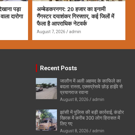
िखाना पड़ा
अम्बेडकरनगर: 20 हजार का इनामी
वाला दारोगा
गैंगस्टर दयाशंकर गिरफ्तार, कई जिलों में
फैला है आपराधिक नेटवर्क
August 7, 2026
admin
Recent Posts
जालौन में अली अहमद के काफिले का
बदला रास्ता, एक्सप्रेसवे छोड़ हाईवे से
प्रयागराज रवाना
August 8, 2026
admin
झांसी में पुलिस की बड़ी कार्रवाई, कंडोर
खिरक में करीब 300 लोग हिरासत में
लिए गए
August 8, 2026
admin