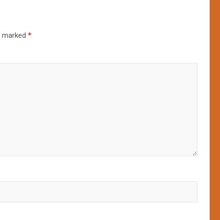
re marked
*