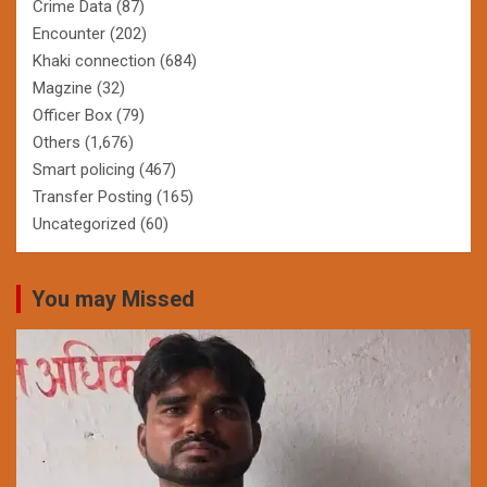
Crime Data
(87)
Encounter
(202)
Khaki connection
(684)
Magzine
(32)
Officer Box
(79)
Others
(1,676)
Smart policing
(467)
Transfer Posting
(165)
Uncategorized
(60)
You may Missed