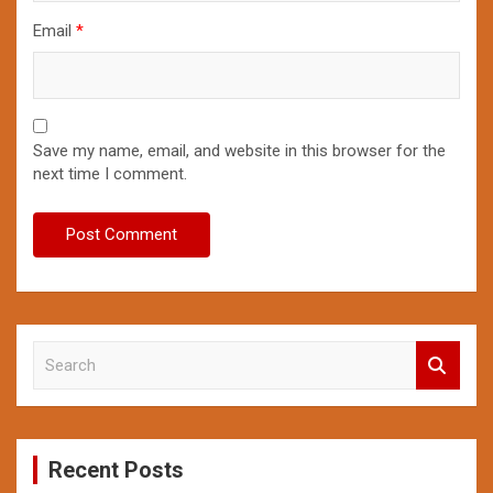
Email
*
Save my name, email, and website in this browser for the
next time I comment.
S
e
a
r
c
Recent Posts
h