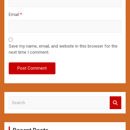
Email
*
Save my name, email, and website in this browser for the
next time I comment.
S
e
a
r
c
h