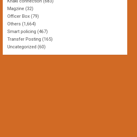
Khaki connection
(683)
Magzine
(32)
Officer Box
(79)
Others
(1,664)
Smart policing
(467)
Transfer Posting
(165)
Uncategorized
(60)