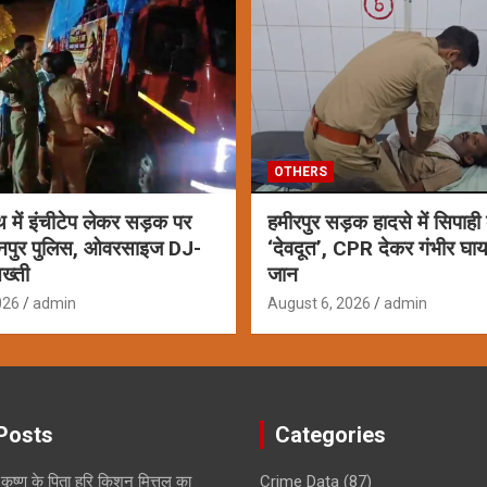
OTHERS
ाथ में इंचीटेप लेकर सड़क पर
हमीरपुर सड़क हादसे में सिपाही
नपुर पुलिस, ओवरसाइज DJ-
‘देवदूत’, CPR देकर गंभीर घ
ख्ती
जान
026
admin
August 6, 2026
admin
Posts
Categories
कृष्ण के पिता हरि किशन मित्तल का
Crime Data
(87)