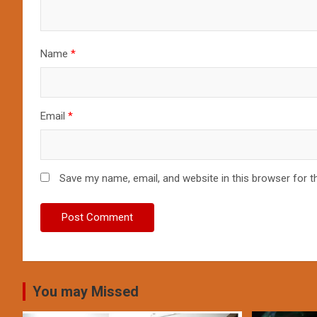
Name
*
Email
*
Save my name, email, and website in this browser for t
You may Missed