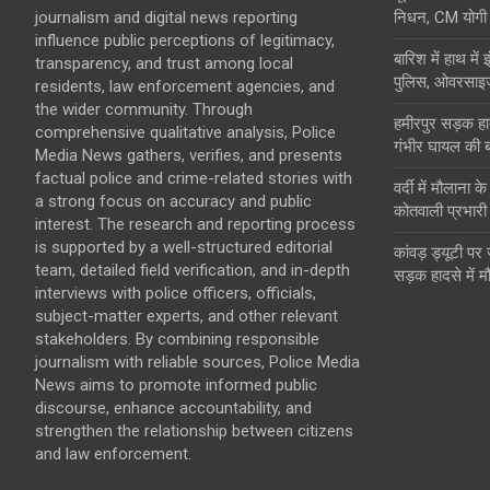
journalism and digital news reporting
निधन, CM योगी ने
influence public perceptions of legitimacy,
बारिश में हाथ मे
transparency, and trust among local
पुलिस, ओवरसाइज
residents, law enforcement agencies, and
the wider community. Through
हमीरपुर सड़क हाद
comprehensive qualitative analysis, Police
गंभीर घायल की 
Media News gathers, verifies, and presents
factual police and crime-related stories with
वर्दी में मौलाना 
a strong focus on accuracy and public
कोतवाली प्रभारी
interest. The research and reporting process
is supported by a well-structured editorial
कांवड़ ड्यूटी पर
team, detailed field verification, and in-depth
सड़क हादसे में म
interviews with police officers, officials,
subject-matter experts, and other relevant
stakeholders. By combining responsible
journalism with reliable sources, Police Media
News aims to promote informed public
discourse, enhance accountability, and
strengthen the relationship between citizens
and law enforcement.