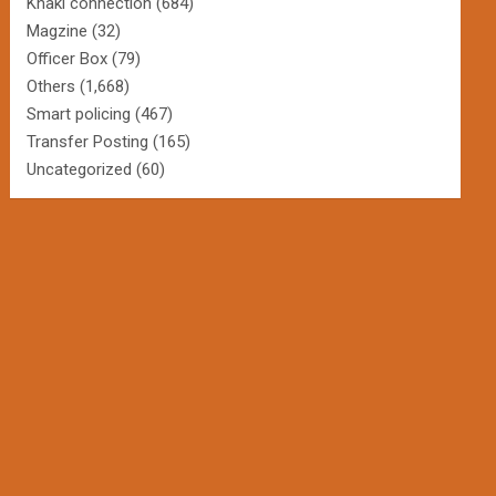
Khaki connection
(684)
Magzine
(32)
Officer Box
(79)
Others
(1,668)
Smart policing
(467)
Transfer Posting
(165)
Uncategorized
(60)