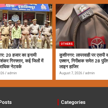
OTHERS
गर: 20 हजार का इनामी
कुशीनगर: लापरवाही पर एसपी क
ाशंकर गिरफ्तार, कई जिलों में
एक्शन, निरीक्षक समेत 28 पुलि
राधिक नेटवर्क
लाइन हाजिर
026
admin
August 7, 2026
admin
Posts
Categories