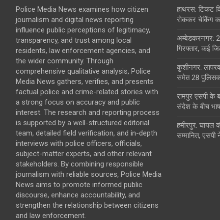
Police Media News examines how citizen
हाथरस: टिकट विव
journalism and digital news reporting
रोककर चेकिंग कर
influence public perceptions of legitimacy,
अम्बेडकरनगर: 2
transparency, and trust among local
गिरफ्तार, कई जिल
residents, law enforcement agencies, and
the wider community. Through
कुशीनगर: लापरवा
comprehensive qualitative analysis, Police
समेत 28 पुलिसकर
Media News gathers, verifies, and presents
factual police and crime-related stories with
रामपुर एसपी के 
a strong focus on accuracy and public
संदेश के बीच भा
interest. The research and reporting process
is supported by a well-structured editorial
हमीरपुर: घायल क
team, detailed field verification, and in-depth
सम्मानित, एसपी न
interviews with police officers, officials,
subject-matter experts, and other relevant
stakeholders. By combining responsible
journalism with reliable sources, Police Media
News aims to promote informed public
discourse, enhance accountability, and
strengthen the relationship between citizens
and law enforcement.