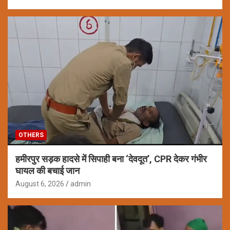
OTHERS
हमीरपुर सड़क हादसे में सिपाही बना ‘देवदूत’, CPR देकर गंभीर
घायल की बचाई जान
August 6, 2026
admin