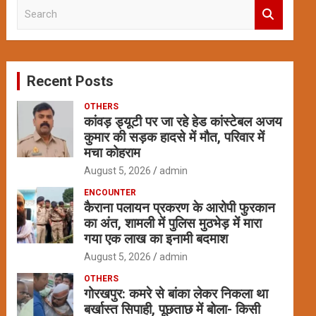
S
e
a
r
c
Recent Posts
h
OTHERS
कांवड़ ड्यूटी पर जा रहे हेड कांस्टेबल अजय
कुमार की सड़क हादसे में मौत, परिवार में
मचा कोहराम
August 5, 2026
admin
ENCOUNTER
कैराना पलायन प्रकरण के आरोपी फुरकान
का अंत, शामली में पुलिस मुठभेड़ में मारा
गया एक लाख का इनामी बदमाश
August 5, 2026
admin
OTHERS
गोरखपुर: कमरे से बांका लेकर निकला था
बर्खास्त सिपाही, पूछताछ में बोला- किसी