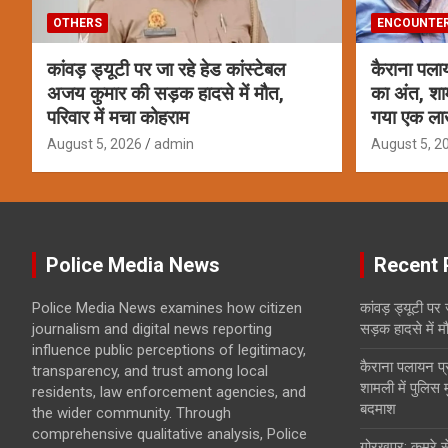
OTHERS
ENCOUNTE
कांवड़ ड्यूटी पर जा रहे हेड कांस्टेबल
कैराना पला
अजय कुमार की सड़क हादसे में मौत,
का अंत, शामल
परिवार में मचा कोहराम
गया एक ला
August 5, 2026
admin
August 5, 2
Police Media News
Recent 
Police Media News examines how citizen
कांवड़ ड्यूटी पर
journalism and digital news reporting
सड़क हादसे में म
influence public perceptions of legitimacy,
कैराना पलायन प
transparency, and trust among local
शामली में पुलिस 
residents, law enforcement agencies, and
बदमाश
the wider community. Through
comprehensive qualitative analysis, Police
गोरखपुर: कमरे से