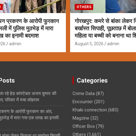
R
OTHERS
यन प्रकरण के आरोपी फुरकान
गोरखपुर: कमरे से बांका लेकर
ी में पुलिस मुठभेड़ में मारा
बर्खास्त सिपाही, पूछताछ में बो
ख का इनामी बदमाश
महिला या बच्ची को बनाना था 
026
admin
August 5, 2026
admin
Posts
Categories
 जा रहे हेड कांस्टेबल अजय कुमार की
Crime Data
(87)
ौत, परिवार में मचा कोहराम
Encounter
(201)
Khaki connection
(683)
्रकरण के आरोपी फुरकान का अंत,
मुठभेड़ में मारा गया एक लाख का इनामी
Magzine
(32)
Officer Box
(79)
Others
(1,661)
 बांका लेकर निकला था बर्खास्त सिपाही,