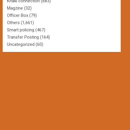
Khaki connection
(683)
Magzine
(32)
Officer Box
(79)
Others
(1,661)
Smart policing
(467)
Transfer Posting
(164)
Uncategorized
(60)