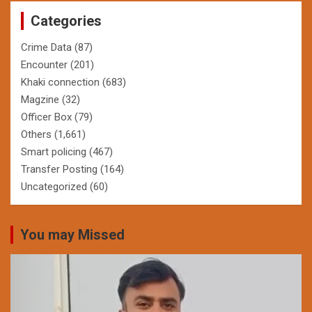
Categories
Crime Data
(87)
Encounter
(201)
Khaki connection
(683)
Magzine
(32)
Officer Box
(79)
Others
(1,661)
Smart policing
(467)
Transfer Posting
(164)
Uncategorized
(60)
You may Missed