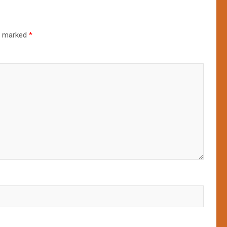
re marked
*