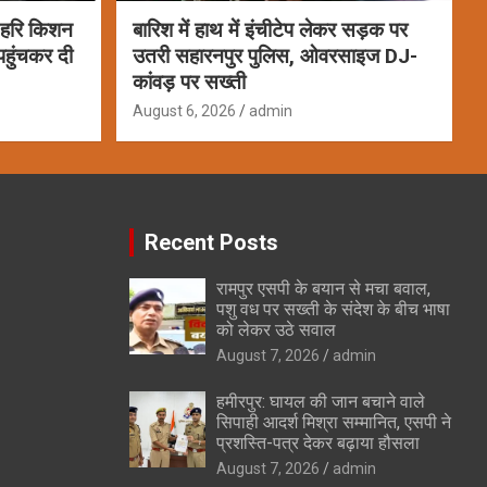
ा हरि किशन
बारिश में हाथ में इंचीटेप लेकर सड़क पर
पहुंचकर दी
उतरी सहारनपुर पुलिस, ओवरसाइज DJ-
कांवड़ पर सख्ती
August 6, 2026
admin
Recent Posts
रामपुर एसपी के बयान से मचा बवाल,
पशु वध पर सख्ती के संदेश के बीच भाषा
को लेकर उठे सवाल
August 7, 2026
admin
हमीरपुर: घायल की जान बचाने वाले
सिपाही आदर्श मिश्रा सम्मानित, एसपी ने
प्रशस्ति-पत्र देकर बढ़ाया हौसला
August 7, 2026
admin