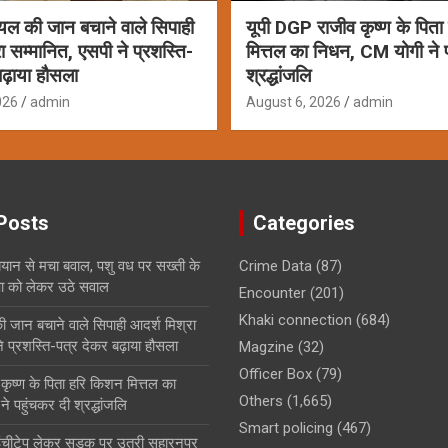
ायल की जान बचाने वाले सिपाही
यूपी DGP राजीव कृष्ण के पित
ा सम्मानित, एसपी ने प्रशस्ति-
मित्तल का निधन, CM योगी ने 
ढ़ाया हौसला
श्रद्धांजलि
026
admin
August 6, 2026
admin
Posts
Categories
बयान से मचा बवाल, पशु वध पर सख्ती के
Crime Data
(87)
षा को लेकर उठे सवाल
Encounter
(201)
Khaki connection
(684)
ी जान बचाने वाले सिपाही आदर्श मिश्रा
े प्रशस्ति-पत्र देकर बढ़ाया हौसला
Magzine
(32)
Officer Box
(79)
कृष्ण के पिता हरि किशन मित्तल का
Others
(1,665)
 पहुंचकर दी श्रद्धांजलि
Smart policing
(467)
ं इंचीटेप लेकर सड़क पर उतरी सहारनपुर