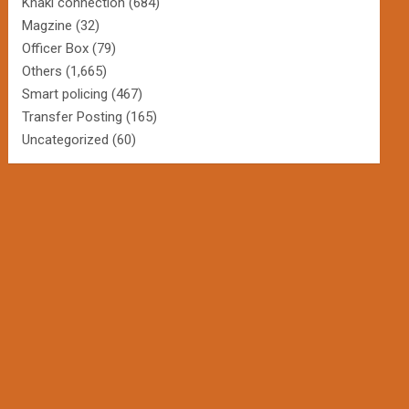
Khaki connection
(684)
Magzine
(32)
Officer Box
(79)
Others
(1,665)
Smart policing
(467)
Transfer Posting
(165)
Uncategorized
(60)