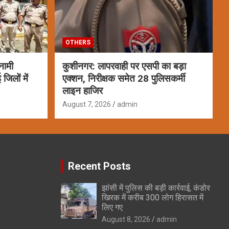
OTHERS
नामी
कुशीनगर: लापरवाही पर एसपी का बड़ा
जिलों में
एक्शन, निरीक्षक समेत 28 पुलिसकर्मी
लाइन हाजिर
August 7, 2026
admin
Recent Posts
झांसी में पुलिस की बड़ी कार्रवाई, कंडोर
खिरक में करीब 300 लोग हिरासत में
लिए गए
August 8, 2026
admin