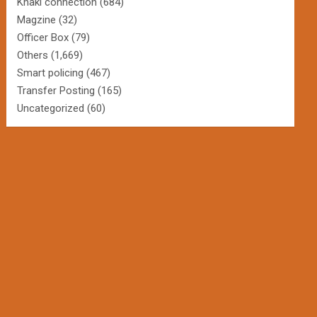
Khaki connection
(684)
Magzine
(32)
Officer Box
(79)
Others
(1,669)
Smart policing
(467)
Transfer Posting
(165)
Uncategorized
(60)