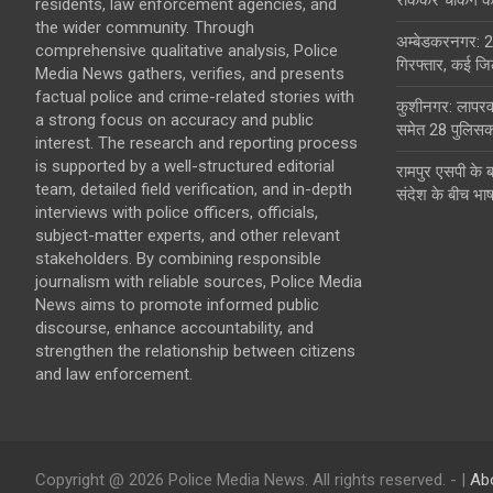
residents, law enforcement agencies, and
the wider community. Through
अम्बेडकरनगर: 2
comprehensive qualitative analysis, Police
गिरफ्तार, कई जिल
Media News gathers, verifies, and presents
factual police and crime-related stories with
कुशीनगर: लापरवा
a strong focus on accuracy and public
समेत 28 पुलिसकर
interest. The research and reporting process
is supported by a well-structured editorial
रामपुर एसपी के 
team, detailed field verification, and in-depth
संदेश के बीच भा
interviews with police officers, officials,
subject-matter experts, and other relevant
stakeholders. By combining responsible
journalism with reliable sources, Police Media
News aims to promote informed public
discourse, enhance accountability, and
strengthen the relationship between citizens
and law enforcement.
Copyright @ 2026 Police Media News. All rights reserved. - |
Ab