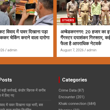
OTHERS
ट विवाद में पावर दिखाना पड़ा
अम्बेडकरनगर: 20 हजार का इ
ोककर चेकिंग कराने वाला दारोगा
गैंगस्टर दयाशंकर गिरफ्तार, कई 
फैला है आपराधिक नेटवर्क
026
admin
August 7, 2026
admin
Posts
Categories
ी बड़ी कार्रवाई, कंडोर खिरक में करीब
Crime Data
(87)
में लिए गए
Encounter
(201)
Khaki connection
(684)
ाद में पावर दिखाना पड़ा भारी, बस
ाने वाला दारोगा निलंबित