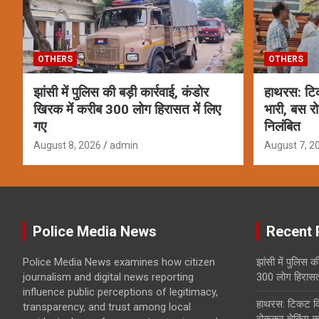
OTHERS
OTHERS
झांसी में पुलिस की बड़ी कार्रवाई, कंडोर
हाथरस: टिक
खिरक में करीब 300 लोग हिरासत में लिए
भारी, बस र
गए
निलंबित
August 8, 2026
admin
August 7, 2
Police Media News
Recent 
Police Media News examines how citizen
झांसी में पुलिस क
journalism and digital news reporting
300 लोग हिरासत 
influence public perceptions of legitimacy,
हाथरस: टिकट विव
transparency, and trust among local
रोककर चेकिंग कर